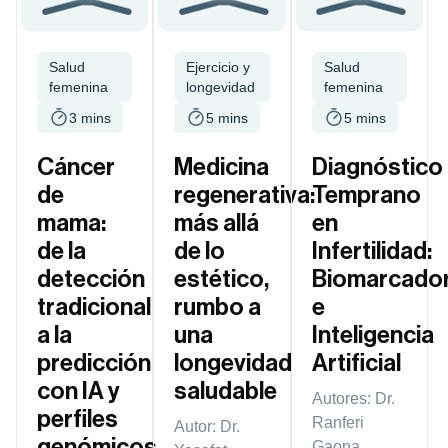
Salud
Ejercicio y
Salud
femenina
longevidad
femenina
3 mins
5 mins
5 mins
Cáncer
Medicina
Diagnóstico
de
regenerativa:
Temprano
mama:
más allá
en
de la
de lo
Infertilidad:
detección
estético,
Biomarcado
tradicional
rumbo a
e
a la
una
Inteligencia
predicción
longevidad
Artificial
con IA y
saludable
Autores: Dr.
perfiles
Ranferi
Autor: Dr.
genómicos.
Gaona