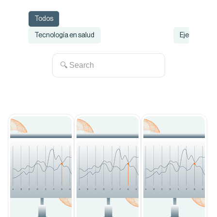
Todos
Tecnología en salud
Ejercicio y 